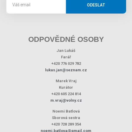
ODESLAT
ODPOVĚDNÉ OSOBY
Jan Lukáš
Farář
+420 776 029 782
lukas.jan@seznam.cz
Marek Vraj
Kurátor
+420 605 224 814
m.vraj@volny.cz
Noemi Batlová
Sborová sestra
+420 728 289 354
noemi.batlova@gmail.com