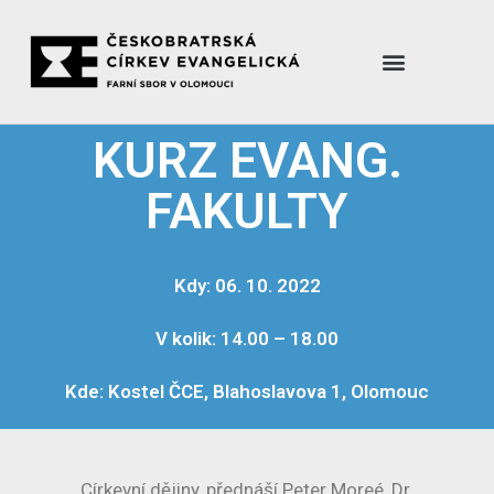
KURZ EVANG.
FAKULTY
Kdy: 06. 10. 2022
V kolik: 14.00 – 18.00
Kde: Kostel ČCE, Blahoslavova 1, Olomouc
Církevní dějiny, přednáší Peter Moreé, Dr.