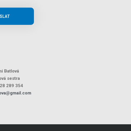
SLAT
i Batlová
vá sestra
28 289 354
lova@gmail.com