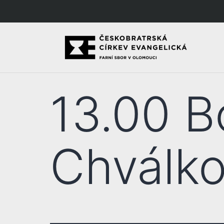
13.00 B
Chválko