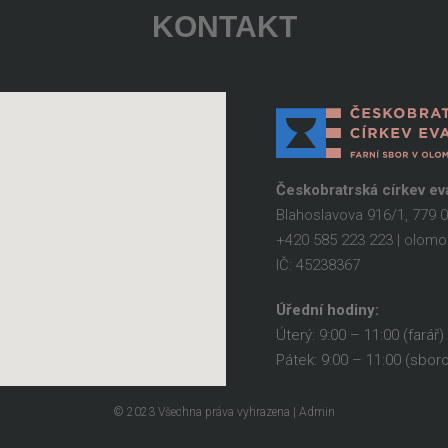
KONTAKT
Českobratrská církev e
Blahoslavova 916/1, 779
+420 585 223 223 | olo
IČ: 45238367
Úřední hodiny:
Úterý: 9:00 – 11:00 (farář)
Pátek: 9:00 – 11:00 (sbor
© 2023 Všechna práva vyhrazena | Admin