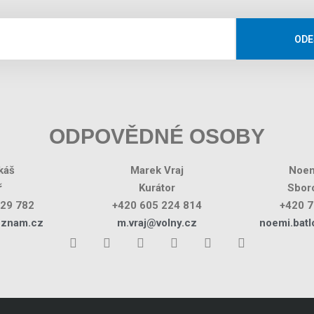
ODE
ODPOVĚDNÉ OSOBY
káš
Marek Vraj
Noem
ř
Kurátor
Sboro
029 782
+420 605 224 814
+420 7
eznam.cz
m.vraj@volny.cz
noemi.bat