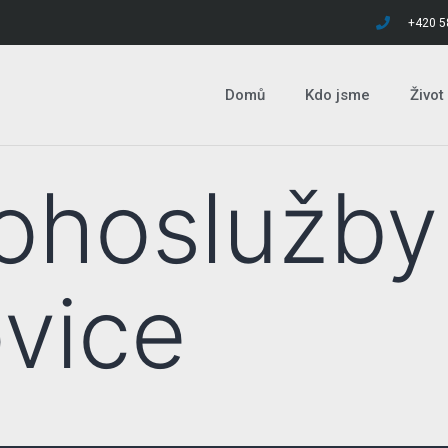
+420 5
Domů
Kdo jsme
Život
ohoslužby
vice