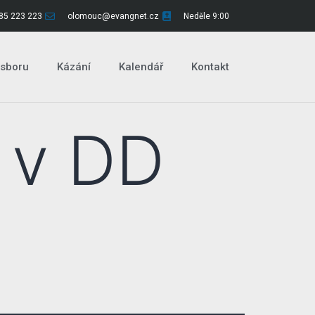
85 223 223
olomouc@evangnet.cz
Neděle 9:00
 sboru
Kázání
Kalendář
Kontakt
 v DD