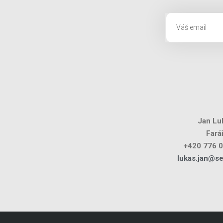
Jan Lu
Fará
+420 776 
lukas.jan@s