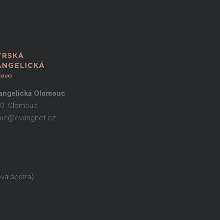
vangelická Olomouc
 00 Olomouc
mouc@evangnet.cz
ová sestra)