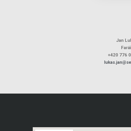
Jan Lu
Fará
+420 776 
lukas.jan@s