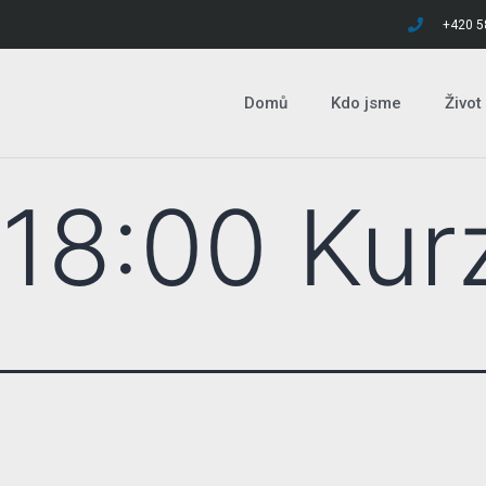
+420 5
Domů
Kdo jsme
Život
 18:00 Kur