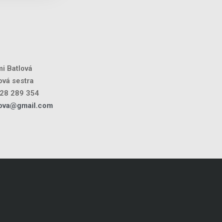
i Batlová
vá sestra
28 289 354
lova@gmail.com