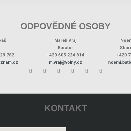
ODPOVĚDNÉ OSOBY
káš
Marek Vraj
Noem
ř
Kurátor
Sboro
029 782
+420 605 224 814
+420 7
eznam.cz
m.vraj@volny.cz
noemi.bat
KONTAKT