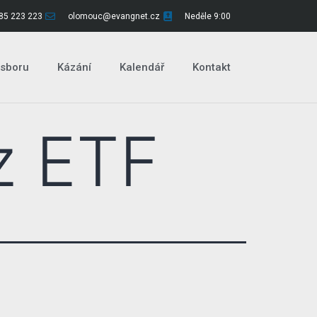
85 223 223
olomouc@evangnet.cz
Neděle 9:00
 sboru
Kázání
Kalendář
Kontakt
z ETF