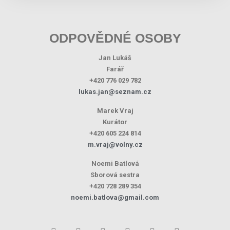
ODPOVĚDNÉ OSOBY
Jan Lukáš
Farář
+420 776 029 782
lukas.jan@seznam.cz
Marek Vraj
Kurátor
+420 605 224 814
m.vraj@volny.cz
Noemi Batlová
Sborová sestra
+420 728 289 354
noemi.batlova@gmail.com