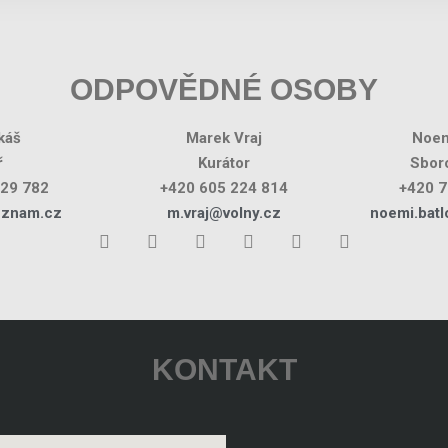
ODPOVĚDNÉ OSOBY
káš
Marek Vraj
Noem
ř
Kurátor
Sboro
029 782
+420 605 224 814
+420 7
eznam.cz
m.vraj@volny.cz
noemi.bat
KONTAKT