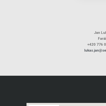
Jan Lu
Fará
+420 776 
lukas.jan@s