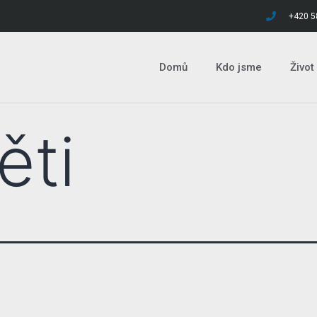
+420 5
Domů
Kdo jsme
Život
ěti