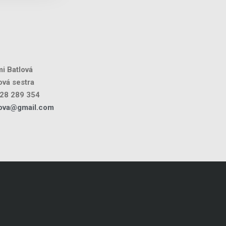
i Batlová
vá sestra
28 289 354
lova@gmail.com