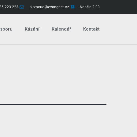
85 223 223
olomouc@evangnet.cz
Neděle 9:00
 sboru
Kázání
Kalendář
Kontakt