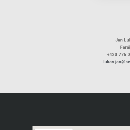
Jan Lu
Fará
+420 776 
lukas.jan@s