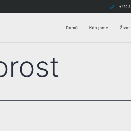
+420 5
Domů
Kdo jsme
Život
orost