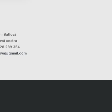
i Batlová
vá sestra
28 289 354
lova@gmail.com