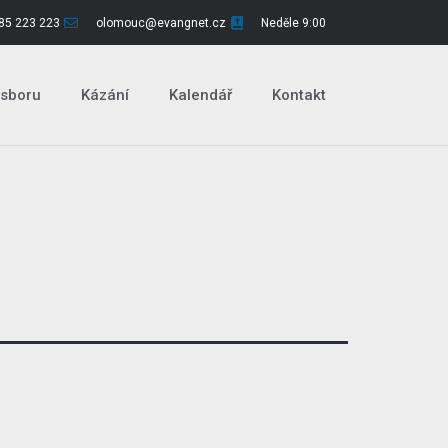
85 223 223
olomouc@evangnet.cz
Neděle 9:00
 sboru
Kázání
Kalendář
Kontakt