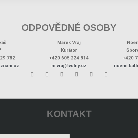
ODPOVĚDNÉ OSOBY
káš
Marek Vraj
Noem
ř
Kurátor
Sboro
029 782
+420 605 224 814
+420 7
eznam.cz
m.vraj@volny.cz
noemi.bat
KONTAKT