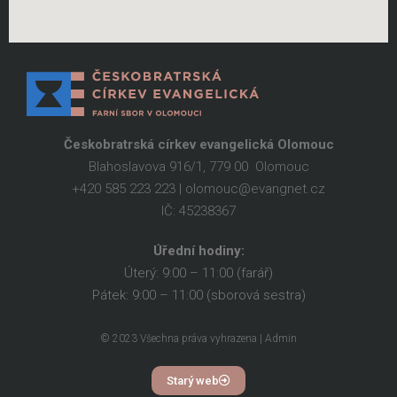
Českobratrská církev evangelická Olomouc
Blahoslavova 916/1, 779 00 Olomouc
+420 585 223 223 | olomouc@evangnet.cz
IČ: 45238367
Úřední hodiny:
Úterý: 9:00 – 11:00 (farář)
Pátek: 9:00 – 11:00 (sborová sestra)
© 2023 Všechna práva vyhrazena | Admin
Starý web