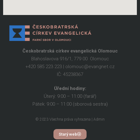
Českobratrská církev evangelická Olomouc
Blahoslavova 916/1, 779 00 Olomouc
+420 585 223 223 | olomouc@evangnet.cz
IČ: 45238367
Úřední hodiny:
Úterý: 9:00 – 11:00 (farář)
Pátek: 9:00 – 11:00 (sborová sestra)
© 2023 Všechna práva vyhrazena | Admin
Starý web