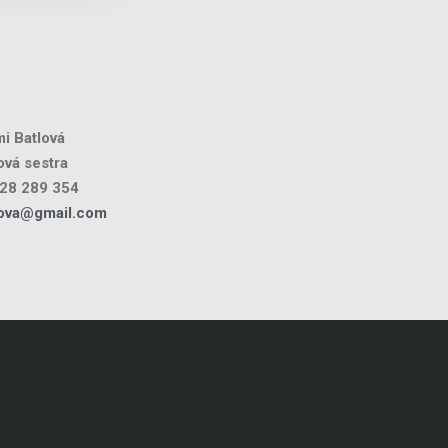
i Batlová
vá sestra
28 289 354
lova@gmail.com