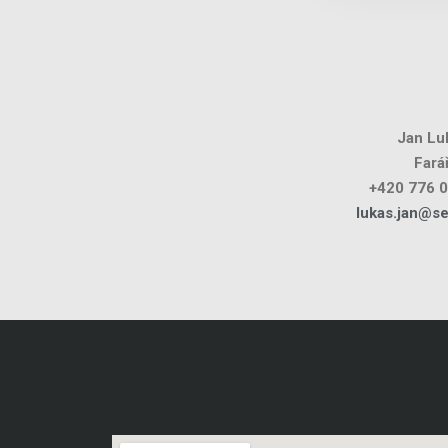
Jan Lu
Fará
+420 776 
lukas.jan@s