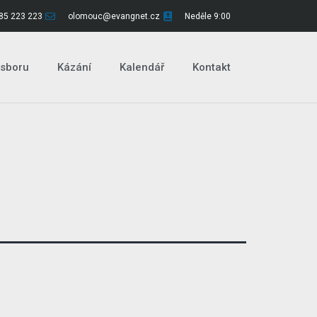
85 223 223
olomouc@evangnet.cz
Neděle 9:00
 sboru
Kázání
Kalendář
Kontakt