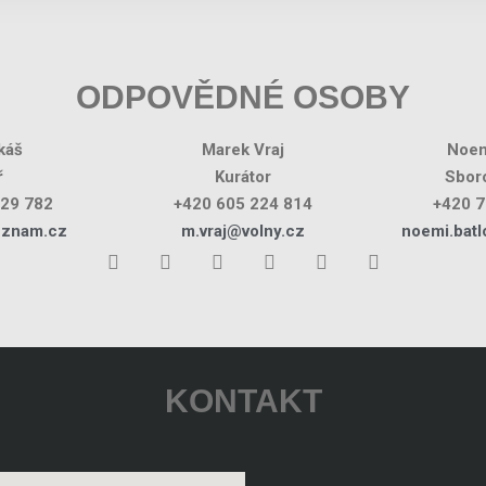
ODPOVĚDNÉ OSOBY
káš
Marek Vraj
Noem
ř
Kurátor
Sboro
029 782
+420 605 224 814
+420 7
eznam.cz
m.vraj@volny.cz
noemi.bat
KONTAKT