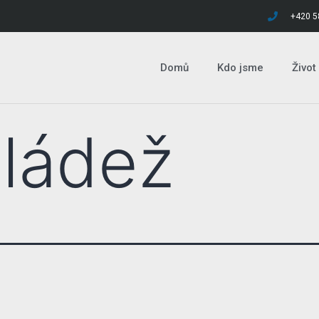
+420 5
Domů
Kdo jsme
Život
ládež