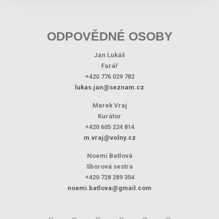
ODPOVĚDNÉ OSOBY
Jan Lukáš
Farář
+420 776 029 782
lukas.jan@seznam.cz
Marek Vraj
Kurátor
+420 605 224 814
m.vraj@volny.cz
Noemi Batlová
Sborová sestra
+420 728 289 354
noemi.batlova@gmail.com