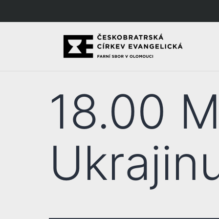
18.00 M
Ukrajin