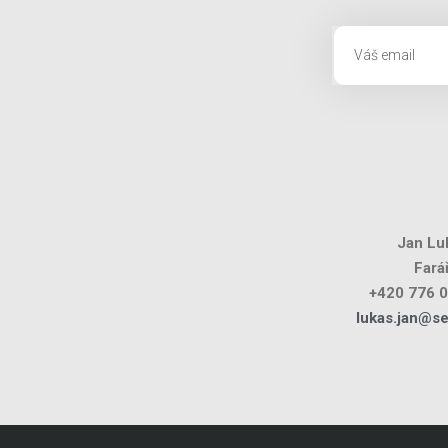
Jan Lu
Fará
+420 776 
lukas.jan@s