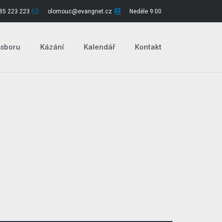
85 223 223
olomouc@evangnet.cz
Neděle 9:00
 sboru
Kázání
Kalendář
Kontakt