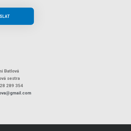
SLAT
i Batlová
vá sestra
28 289 354
lova@gmail.com