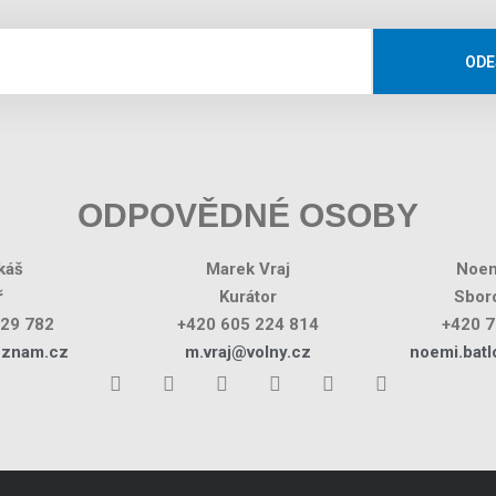
ODE
ODPOVĚDNÉ OSOBY
káš
Marek Vraj
Noem
ř
Kurátor
Sboro
029 782
+420 605 224 814
+420 7
eznam.cz
m.vraj@volny.cz
noemi.bat