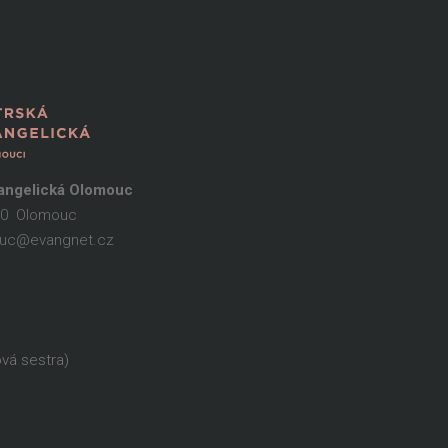
vangelická Olomouc
 00 Olomouc
mouc@evangnet.cz
ová sestra)