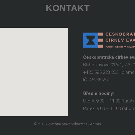
KONTAKT
Českobratrská církev e
Blahoslavova 916/1, 779
+420 585 223 223 | olo
IČ: 45238367
Úřední hodiny:
Úterý: 9:00 – 11:00 (farář)
Pátek: 9:00 – 11:00 (sbor
© 2023 Všechna práva vyhrazena | Admin