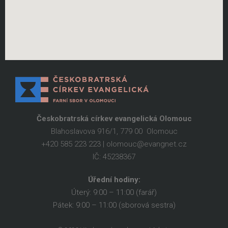
Českobratrská církev evangelická Olomouc
Blahoslavova 916/1, 779 00 Olomouc
+420 585 223 223 | olomouc@evangnet.cz
IČ: 45238367
Úřední hodiny:
Úterý: 9:00 – 11:00 (farář)
Pátek: 9:00 – 11:00 (sborová sestra)