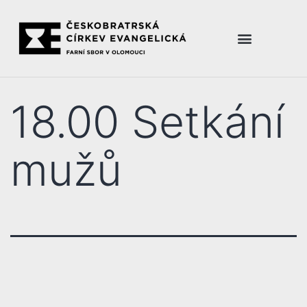
18.00 Setkání
mužů