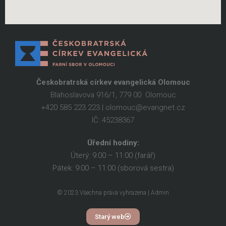
Českobratrská církev evangelická Olomouc
Blahoslavova 916/1, 779 00 Olomouc
+420 585 223 223 | olomouc@evangnet.cz
IČ: 45238367
Úřední hodiny:
Úterý: 9:00 – 11:00 (farář)
Pátek: 9:00 – 11:00 (sborová sestra)
© 2023 Všechna práva vyhrazena | Admin
Starý web