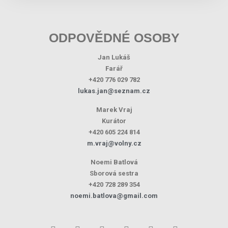
ODPOVĚDNÉ OSOBY
Jan Lukáš
Farář
+420 776 029 782
lukas.jan@seznam.cz
Marek Vraj
Kurátor
+420 605 224 814
m.vraj@volny.cz
Noemi Batlová
Sborová sestra
+420 728 289 354
noemi.batlova@gmail.com