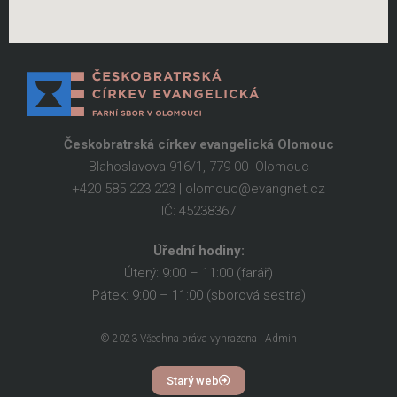
Českobratrská církev evangelická Olomouc
Blahoslavova 916/1, 779 00 Olomouc
+420 585 223 223 | olomouc@evangnet.cz
IČ: 45238367
Úřední hodiny:
Úterý: 9:00 – 11:00 (farář)
Pátek: 9:00 – 11:00 (sborová sestra)
© 2023 Všechna práva vyhrazena | Admin
Starý web