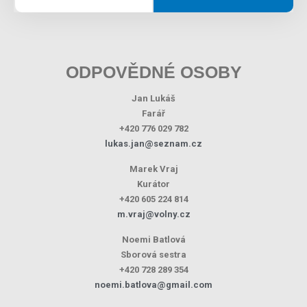
ODPOVĚDNÉ OSOBY
Jan Lukáš
Farář
+420 776 029 782
lukas.jan@seznam.cz
Marek Vraj
Kurátor
+420 605 224 814
m.vraj@volny.cz
Noemi Batlová
Sborová sestra
+420 728 289 354
noemi.batlova@gmail.com