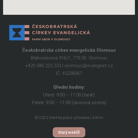
Českobratrská církev evangelická Olomouc
Blahoslavova 916/1, 779 00 Olomouc
+420 585 223 223 | olomouc@evangnet.cz
IČ: 45238367
Úřední hodiny:
Úterý: 9:00 – 11:00 (farář)
Pátek: 9:00 – 11:00 (sborová sestra)
© 2023 Všechna práva vyhrazena | Admin
Starý web