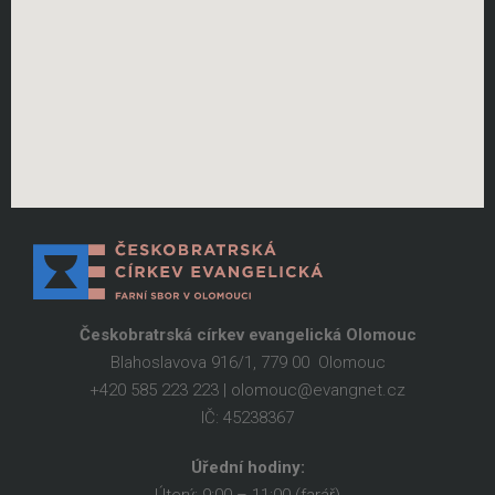
Českobratrská církev evangelická Olomouc
Blahoslavova 916/1, 779 00 Olomouc
+420 585 223 223 | olomouc@evangnet.cz
IČ: 45238367
Úřední hodiny: