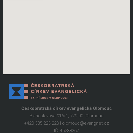
Českobratrská církev evangelická Olomouc
Blahoslavova 916/1, 779 00 Olomouc
+420 585 223 223 | olomouc@evangnet.cz
IČ: 45238367