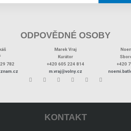
ODPOVĚDNÉ OSOBY
káš
Marek Vraj
Noem
ř
Kurátor
Sboro
029 782
+420 605 224 814
+420 7
eznam.cz
m.vraj@volny.cz
noemi.bat
KONTAKT