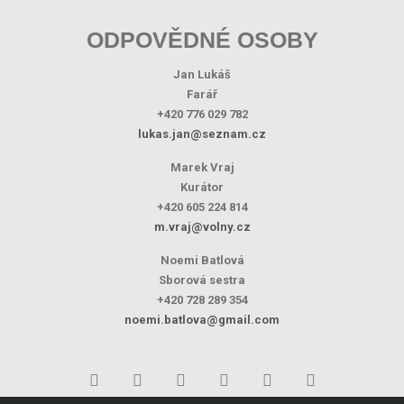
ODPOVĚDNÉ OSOBY
Jan Lukáš
Farář
+420 776 029 782
lukas.jan@seznam.cz
Marek Vraj
Kurátor
+420 605 224 814
m.vraj@volny.cz
Noemi Batlová
Sborová sestra
+420 728 289 354
noemi.batlova@gmail.com