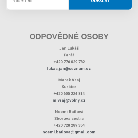
ODESLAT
ODPOVĚDNÉ OSOBY
Jan Lukáš
Farář
+420 776 029 782
lukas.jan@seznam.cz
Marek Vraj
Kurátor
+420 605 224 814
m.vraj@volny.cz
Noemi Batlová
Sborová sestra
+420 728 289 354
noemi.batlova@gmail.com